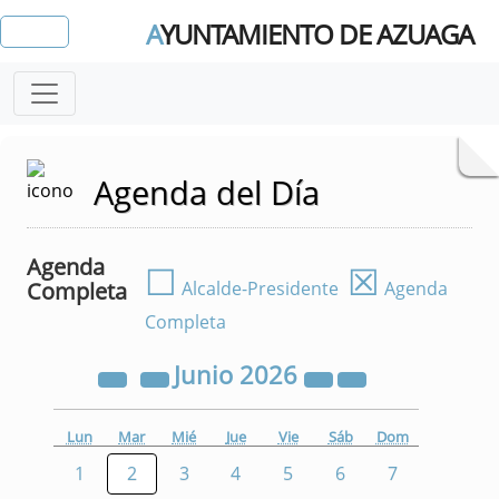
A
YUNTAMIENTO DE AZUAGA
Agenda del Día
Agenda
☐
☒
Completa
Alcalde-Presidente
Agenda
Completa
Junio
2026
Lun
Mar
Mié
Jue
Vie
Sáb
Dom
1
2
3
4
5
6
7