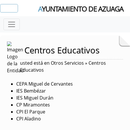
A
YUNTAMIENTO DE AZUAGA
Centros Educativos
usted está en Otros Servicios » Centros
Educativos
CEPA Miguel de Cervantes
IES Bembézar
IES Miguel Durán
CP Miramontes
CPI El Parque
CPI Aladino