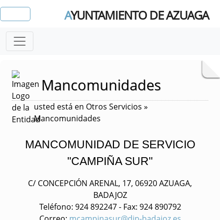
A
YUNTAMIENTO DE AZUAGA
Mancomunidades
usted está en Otros Servicios »
Mancomunidades
MANCOMUNIDAD DE SERVICIO
"CAMPIÑA SUR"
C/ CONCEPCIÓN ARENAL, 17, 06920 AZUAGA,
BADAJOZ
Teléfono:
924 892247 -
Fax:
924 890792
Correo:
mcampinasur@dip-badajoz.es