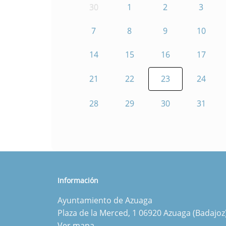
30
1
2
3
7
8
9
10
14
15
16
17
21
22
23
24
28
29
30
31
Información
Ayuntamiento de Azuaga
Plaza de la Merced, 1 06920 Azuaga (Badajoz
Ver mapa