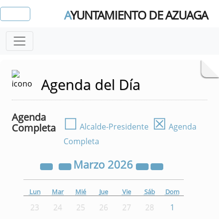
A
YUNTAMIENTO DE AZUAGA
Agenda del Día
Agenda
☐
☒
Completa
Alcalde-Presidente
Agenda
Completa
Marzo
2026
Lun
Mar
Mié
Jue
Vie
Sáb
Dom
23
24
25
26
27
28
1