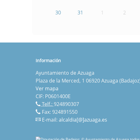
30
31
1
2
Información
Ayuntamiento de Azuaga
Plaza de la Merced, 1 06920 Azuaga (Badajoz
Ver mapa
CIF: P0601400E
Telf.:
924890307
Fax: 924891550
E-mail:
alcaldia[@]azuaga.es
© Ayuntamiento de Azuaga todos 