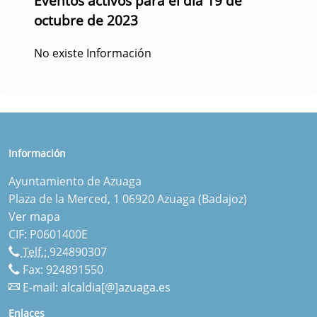
Eventos activos para el día 19 de
octubre de 2023
No existe Información
Información
Ayuntamiento de Azuaga
Plaza de la Merced, 1 06920 Azuaga (Badajoz)
Ver mapa
CIF: P0601400E
Telf.:
924890307
Fax: 924891550
E-mail:
alcaldia[@]azuaga.es
Enlaces