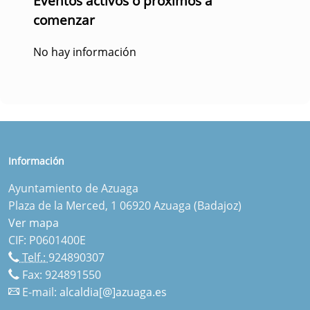
Eventos activos o próximos a
comenzar
No hay información
Información
Ayuntamiento de Azuaga
Plaza de la Merced, 1 06920 Azuaga (Badajoz)
Ver mapa
CIF: P0601400E
Telf.:
924890307
Fax: 924891550
E-mail:
alcaldia[@]azuaga.es