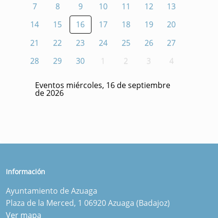
7
8
9
10
11
12
13
14
15
16
17
18
19
20
21
22
23
24
25
26
27
28
29
30
1
2
3
4
Eventos miércoles, 16 de septiembre
de 2026
Información
Ayuntamiento de Azuaga
Plaza de la Merced, 1 06920 Azuaga (Badajoz)
Ver mapa