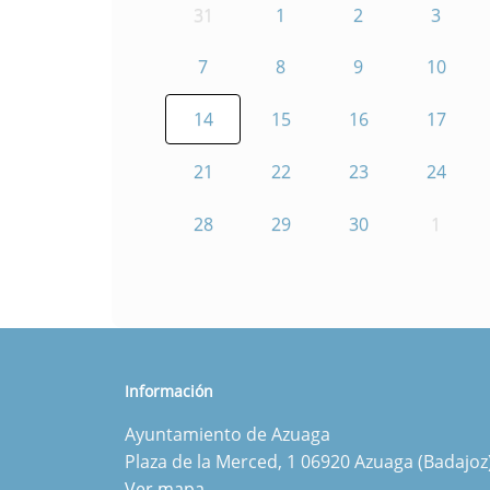
31
1
2
3
7
8
9
10
14
15
16
17
21
22
23
24
28
29
30
1
Información
Ayuntamiento de Azuaga
Plaza de la Merced, 1 06920 Azuaga (Badajoz
Ver mapa