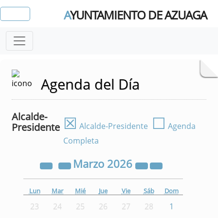
A
YUNTAMIENTO DE AZUAGA
Agenda del Día
Alcalde-
☒
☐
Presidente
Alcalde-Presidente
Agenda
Completa
Marzo
2026
Lun
Mar
Mié
Jue
Vie
Sáb
Dom
23
24
25
26
27
28
1