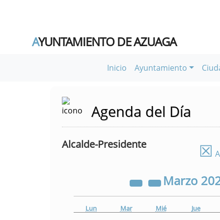
A
YUNTAMIENTO DE AZUAGA
Inicio
Ayuntamiento
Ciud
Agenda del Día
Alcalde-Presidente
☒
A
Marzo
20
Lun
Mar
Mié
Jue