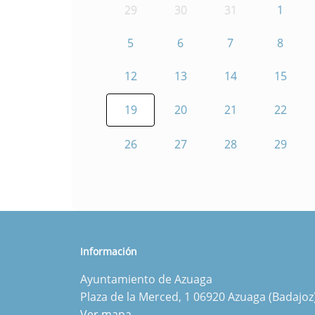
29
30
31
1
5
6
7
8
12
13
14
15
19
20
21
22
26
27
28
29
Información
Ayuntamiento de Azuaga
Plaza de la Merced, 1 06920 Azuaga (Badajoz
Ver mapa