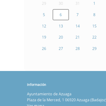
29
30
31
1
5
6
7
8
12
13
14
15
19
20
21
22
26
27
28
29
Información
Ayuntamiento de Azuaga
Plaza de la Merced, 1 06920 Azuaga (Badajoz
Ver mapa