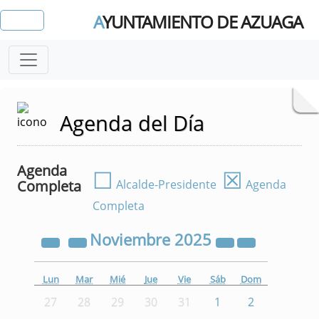
A
YUNTAMIENTO DE AZUAGA
Agenda del Día
Agenda
☐
☒
Completa
Alcalde-Presidente
Agenda
Completa
Noviembre
2025
Lun
Mar
Mié
Jue
Vie
Sáb
Dom
27
28
29
30
31
1
2