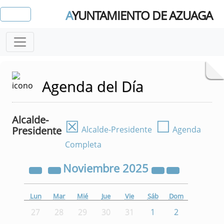
A
YUNTAMIENTO DE AZUAGA
Agenda del Día
Alcalde-
☒
☐
Presidente
Alcalde-Presidente
Agenda
Completa
Noviembre
2025
Lun
Mar
Mié
Jue
Vie
Sáb
Dom
27
28
29
30
31
1
2