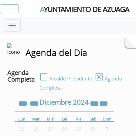
A
YUNTAMIENTO DE AZUAGA
Agenda del Día
Agenda
☐
☒
Completa
Alcalde-Presidente
Agenda
Completa
Diciembre
2024
Lun
Mar
Mié
Jue
Vie
Sáb
Dom
25
26
27
28
29
30
1