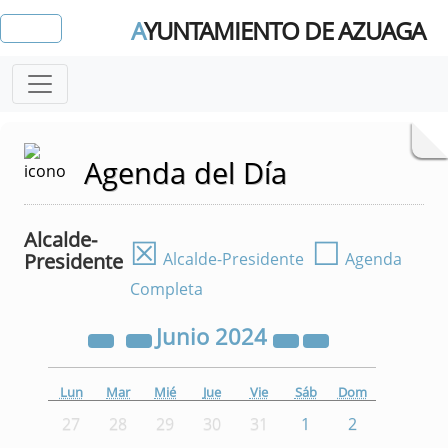
A
YUNTAMIENTO DE AZUAGA
Agenda del Día
Alcalde-
☒
☐
Presidente
Alcalde-Presidente
Agenda
Completa
Junio
2024
Lun
Mar
Mié
Jue
Vie
Sáb
Dom
27
28
29
30
31
1
2