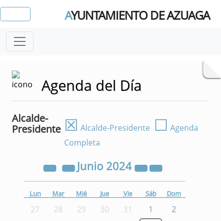
A
YUNTAMIENTO DE AZUAGA
Agenda del Día
Alcalde-
☒
☐
Presidente
Alcalde-Presidente
Agenda
Completa
Junio
2024
Lun
Mar
Mié
Jue
Vie
Sáb
Dom
27
28
29
30
31
1
2