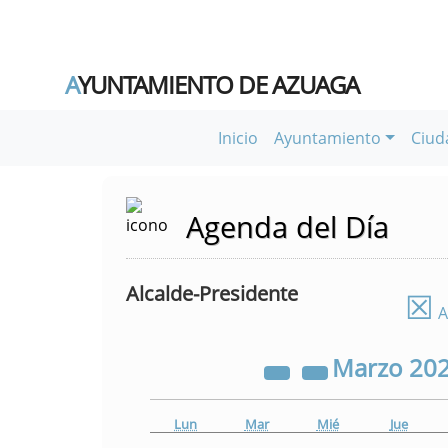
A
YUNTAMIENTO DE AZUAGA
Inicio
Ayuntamiento
Ciud
Agenda del Día
Alcalde-Presidente
☒
A
Marzo
20
Lun
Mar
Mié
Jue