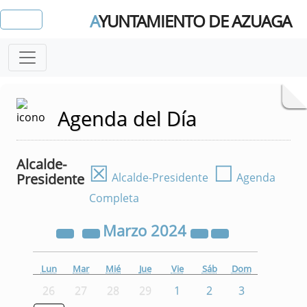
A
YUNTAMIENTO DE AZUAGA
Agenda del Día
Alcalde-
☒
☐
Presidente
Alcalde-Presidente
Agenda
Completa
Marzo
2024
Lun
Mar
Mié
Jue
Vie
Sáb
Dom
26
27
28
29
1
2
3