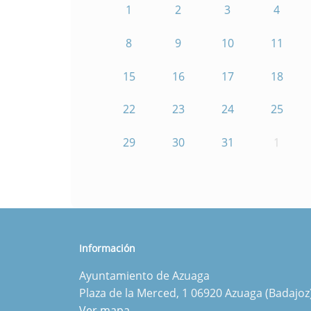
1
2
3
4
8
9
10
11
15
16
17
18
22
23
24
25
29
30
31
1
Información
Ayuntamiento de Azuaga
Plaza de la Merced, 1 06920 Azuaga (Badajoz
Ver mapa