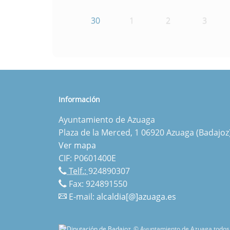
30
1
2
3
Información
Ayuntamiento de Azuaga
Plaza de la Merced, 1 06920 Azuaga (Badajoz
Ver mapa
CIF: P0601400E
Telf.:
924890307
Fax: 924891550
E-mail:
alcaldia[@]azuaga.es
© Ayuntamiento de Azuaga todos 