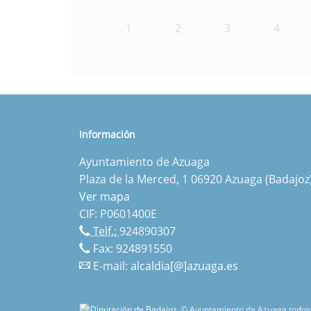
1
2
3
4
Información
Ayuntamiento de Azuaga
Plaza de la Merced, 1 06920 Azuaga (Badajoz
Ver mapa
CIF: P0601400E
Telf.:
924890307
Fax: 924891550
E-mail:
alcaldia[@]azuaga.es
© Ayuntamiento de Azuaga todos 