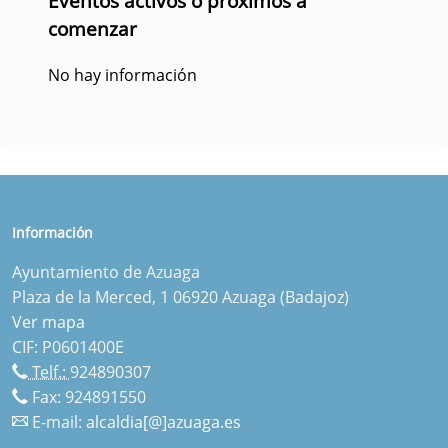
Eventos activos o próximos a
comenzar
No hay información
Información
Ayuntamiento de Azuaga
Plaza de la Merced, 1 06920 Azuaga (Badajoz)
Ver mapa
CIF: P0601400E
Telf.:
924890307
Fax: 924891550
E-mail:
alcaldia[@]azuaga.es