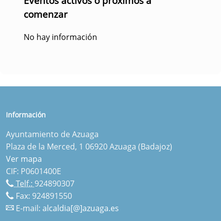
Eventos activos o próximos a
comenzar
No hay información
Información
Ayuntamiento de Azuaga
Plaza de la Merced, 1 06920 Azuaga (Badajoz)
Ver mapa
CIF: P0601400E
Telf.:
924890307
Fax: 924891550
E-mail:
alcaldia[@]azuaga.es