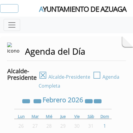
A
YUNTAMIENTO DE AZUAGA
Agenda del Día
Alcalde-
☒
☐
Presidente
Alcalde-Presidente
Agenda
Completa
Febrero
2026
Lun
Mar
Mié
Jue
Vie
Sáb
Dom
26
27
28
29
30
31
1