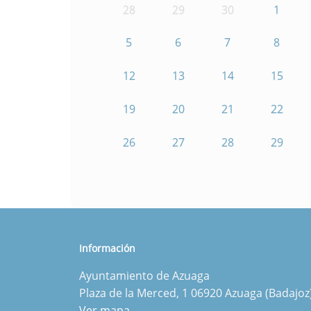
28
29
30
1
5
6
7
8
12
13
14
15
19
20
21
22
26
27
28
29
Información
Ayuntamiento de Azuaga
Plaza de la Merced, 1 06920 Azuaga (Badajoz
Ver mapa