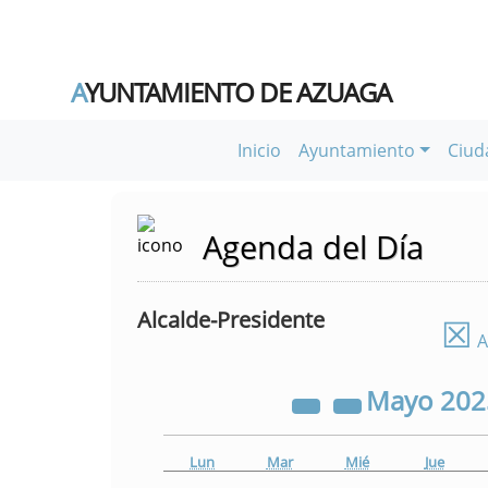
A
YUNTAMIENTO DE AZUAGA
Inicio
Ayuntamiento
Ciud
Agenda del Día
Alcalde-Presidente
☒
A
Mayo
20
Lun
Mar
Mié
Jue