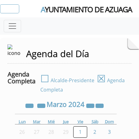
A
YUNTAMIENTO DE AZUAGA
Agenda del Día
Agenda
☐
☒
Completa
Alcalde-Presidente
Agenda
Completa
Marzo
2024
Lun
Mar
Mié
Jue
Vie
Sáb
Dom
26
27
28
29
1
2
3