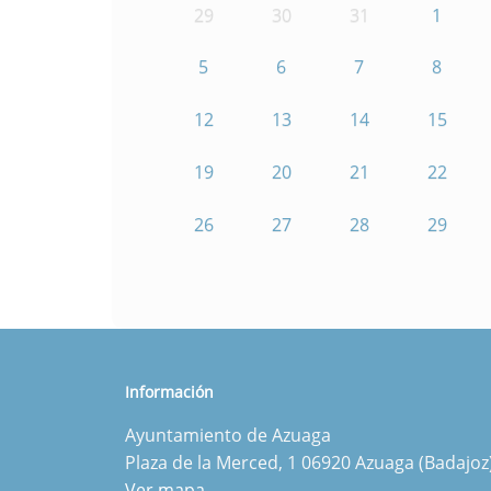
29
30
31
1
5
6
7
8
12
13
14
15
19
20
21
22
26
27
28
29
Información
Ayuntamiento de Azuaga
Plaza de la Merced, 1 06920 Azuaga (Badajoz
Ver mapa