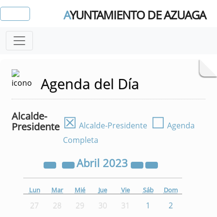
A
YUNTAMIENTO DE AZUAGA
Agenda del Día
Alcalde-
☒
☐
Presidente
Alcalde-Presidente
Agenda
Completa
Abril
2023
Lun
Mar
Mié
Jue
Vie
Sáb
Dom
27
28
29
30
31
1
2