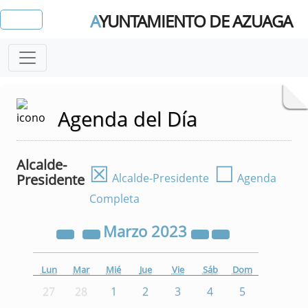
A
YUNTAMIENTO DE AZUAGA
Agenda del Día
Alcalde-
☒
☐
Presidente
Alcalde-Presidente
Agenda
Completa
Marzo
2023
Lun
Mar
Mié
Jue
Vie
Sáb
Dom
27
28
1
2
3
4
5