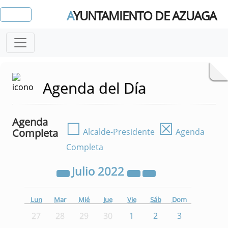
A
YUNTAMIENTO DE AZUAGA
Agenda del Día
Agenda
☐
☒
Completa
Alcalde-Presidente
Agenda
Completa
Julio
2022
Lun
Mar
Mié
Jue
Vie
Sáb
Dom
27
28
29
30
1
2
3