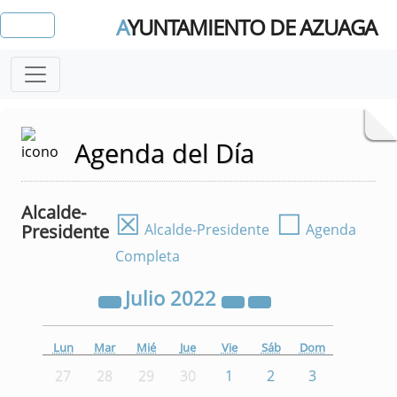
A
YUNTAMIENTO DE AZUAGA
Agenda del Día
Alcalde-
☒
☐
Presidente
Alcalde-Presidente
Agenda
Completa
Julio
2022
Lun
Mar
Mié
Jue
Vie
Sáb
Dom
27
28
29
30
1
2
3