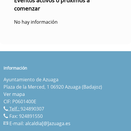
Eventos activos o próximos a
comenzar
No hay información
Información
Ayuntamiento de Azuaga
Plaza de la Merced, 1 06920 Azuaga (Badajoz)
Ver mapa
CIF: P0601400E
Telf.:
924890307
Fax: 924891550
E-mail:
alcaldia[@]azuaga.es