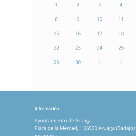
1
2
3
4
8
9
10
11
15
16
17
18
22
23
24
25
29
30
1
2
Información
Ayuntamiento de Azuaga
Plaza de la Merced, 1 06920 Azuaga (Badajoz
Ver mapa