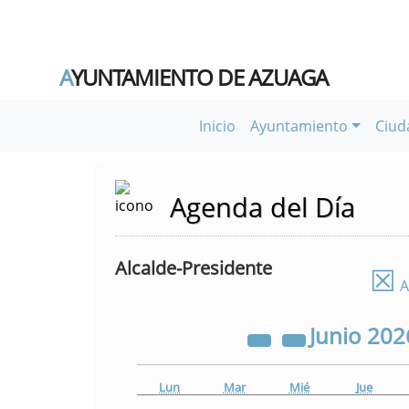
A
YUNTAMIENTO DE AZUAGA
Inicio
Ayuntamiento
Ciud
Agenda del Día
Alcalde-Presidente
☒
A
Junio
202
Lun
Mar
Mié
Jue