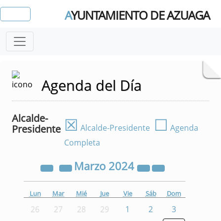
A
YUNTAMIENTO DE AZUAGA
Agenda del Día
Alcalde-
☒
☐
Presidente
Alcalde-Presidente
Agenda
Completa
Marzo
2024
Lun
Mar
Mié
Jue
Vie
Sáb
Dom
26
27
28
29
1
2
3