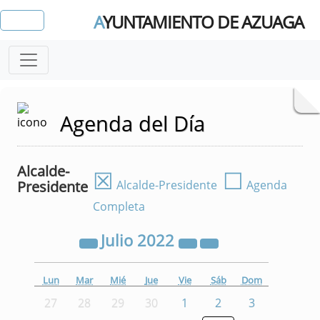
A
YUNTAMIENTO DE AZUAGA
Agenda del Día
Alcalde-
☒
☐
Presidente
Alcalde-Presidente
Agenda
Completa
Julio
2022
Lun
Mar
Mié
Jue
Vie
Sáb
Dom
27
28
29
30
1
2
3